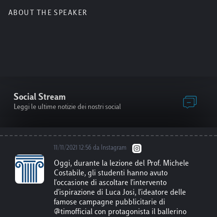
12/11/2021 9:55 da Facebook
ABOUT THE SPEAKER
Dal 22 al 28 novembre, si terrà il Festival
delle Scienze Roma, evento dedicato al ruolo
della scienza di fronte alle sfide globali. Per
gli studenti Luiss è previsto un invito
gratuito per la conferenza inaugurale del 22
Novembre, un invito per due conferenze a
scelta, e un prezzo ridotto al 50% per tutte le
altre conferenze. Per maggiori info
http
Social Stream
s://www.auditorium.com/festivaldellescienz
e/
Leggi le ultime notizie dei nostri social
11/11/2021 12:56 da Instagram
Oggi, durante la lezione del Prof. Michele
Costabile, gli studenti hanno avuto
l'occasione di ascoltare l'intervento
d'ispirazione di Luca Josi, l'ideatore delle
famose campagne pubblicitarie di
@timofficial con protagonista il ballerino