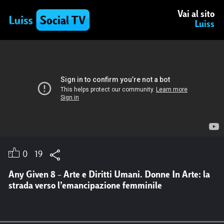
Vai al sito
Luiss
13/06/2023 18:16 da Twitter
Il futuro delle banche è il nuovo libro di
Stefano Lucchini e Andrea Zoppini. Ne
discutono ora in
#Luiss
con Paola Severino,
Suor Alessandra Smerilli, Paolo Scaroni,
Fabrizio Palermo,
@Orsini_Emanuele
e
@br
0
19
umottistar
Any Given 8 – Arte e Diritti Umani. Donne In Arte: la
strada verso l’emancipazione femminile