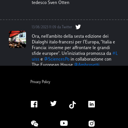
tedesco Sven Otten
13/06/2023 11:09 da Twitter
Ora, nell'ambito della sesta edizione dei
Dialoghi italo-francesi per l’Europa, "Italia e
Francia: insieme per affrontare le grandi
sfide europee". Un’iniziativa promossa da
#L
uiss
e
@SciencesPo
in collaborazione con
The European House
@Ambrosetti_
.
Privacy Policy