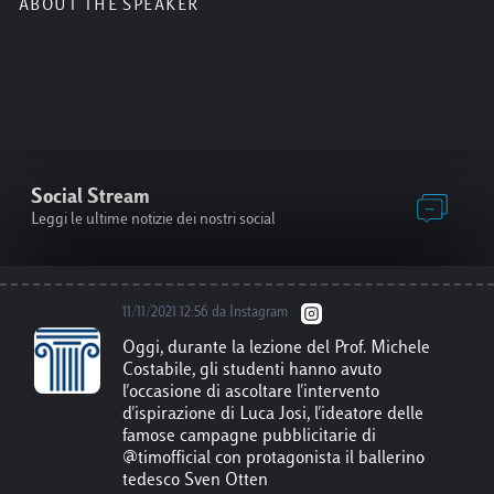
ABOUT THE SPEAKER
Dal 22 al 28 novembre, si terrà il Festival
delle Scienze Roma, evento dedicato al ruolo
della scienza di fronte alle sfide globali. Per
gli studenti Luiss è previsto un invito
gratuito per la conferenza inaugurale del 22
Novembre, un invito per due conferenze a
scelta, e un prezzo ridotto al 50% per tutte le
altre conferenze. Per maggiori info
http
Social Stream
s://www.auditorium.com/festivaldellescienz
e/
Leggi le ultime notizie dei nostri social
11/11/2021 12:56 da Instagram
Oggi, durante la lezione del Prof. Michele
Costabile, gli studenti hanno avuto
l'occasione di ascoltare l'intervento
d'ispirazione di Luca Josi, l'ideatore delle
famose campagne pubblicitarie di
@timofficial con protagonista il ballerino
tedesco Sven Otten