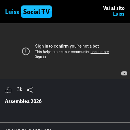
Vai al sito
Luiss
13/06/2023 18:16 da Twitter
Il futuro delle banche è il nuovo libro di
Stefano Lucchini e Andrea Zoppini. Ne
discutono ora in
#Luiss
con Paola Severino,
Suor Alessandra Smerilli, Paolo Scaroni,
Fabrizio Palermo,
@Orsini_Emanuele
e
@br
umottistar
3k
Assemblea 2026
12/11/2021 9:55 da Facebook