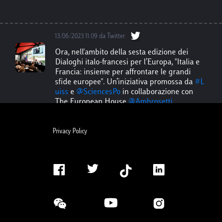
13/06/2023 11:09 da Twitter
Ora, nell'ambito della sesta edizione dei
Dialoghi italo-francesi per l’Europa, "Italia e
Francia: insieme per affrontare le grandi
sfide europee". Un’iniziativa promossa da
#L
uiss
e
@SciencesPo
in collaborazione con
The European House
@Ambrosetti_
.
Privacy Policy
11/11/2021 12:41 da Facebook