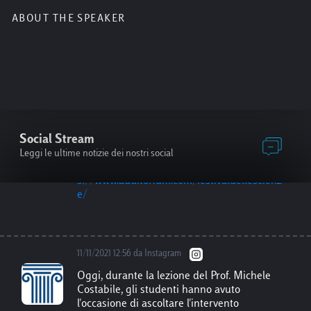
12/11/2021 9:55 da Facebook
ABOUT THE SPEAKER
Dal 22 al 28 novembre, si terrà il Festival
delle Scienze Roma, evento dedicato al ruolo
della scienza di fronte alle sfide globali. Per
gli studenti Luiss è previsto un invito
gratuito per la conferenza inaugurale del 22
Novembre, un invito per due conferenze a
scelta, e un prezzo ridotto al 50% per tutte le
altre conferenze. Per maggiori info
http
Social Stream
s://www.auditorium.com/festivaldellescienz
e/
Leggi le ultime notizie dei nostri social
11/11/2021 12:56 da Instagram
Oggi, durante la lezione del Prof. Michele
Costabile, gli studenti hanno avuto
l'occasione di ascoltare l'intervento
d'ispirazione di Luca Josi, l'ideatore delle
famose campagne pubblicitarie di
@timofficial con protagonista il ballerino