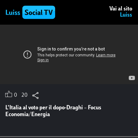
Vai al sito
Luiss
13/06/2023 18:16 da Twitter
Il futuro delle banche è il nuovo libro di
Stefano Lucchini e Andrea Zoppini. Ne
discutono ora in
#Luiss
con Paola Severino,
Suor Alessandra Smerilli, Paolo Scaroni,
Fabrizio Palermo,
@Orsini_Emanuele
e
@br
0
20
umottistar
L’Italia al voto per il dopo-Draghi – Focus
Economia/Energia