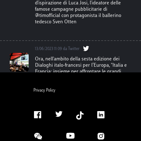
tedesco Sven Otten
13/06/2023 11:09 da Twitter
Ora, nell'ambito della sesta edizione dei
Dialoghi italo-francesi per l’Europa, "Italia e
Francia: insieme per affrontare le grandi
sfide europee". Un’iniziativa promossa da
#L
uiss
e
@SciencesPo
in collaborazione con
The European House
@Ambrosetti_
.
Privacy Policy