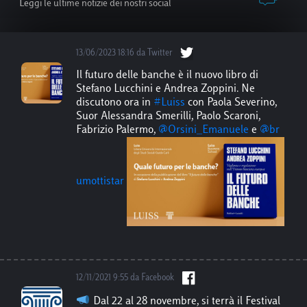
Leggi le ultime notizie dei nostri social
13/06/2023 18:16 da Twitter
Il futuro delle banche è il nuovo libro di
Stefano Lucchini e Andrea Zoppini. Ne
discutono ora in
#Luiss
con Paola Severino,
Suor Alessandra Smerilli, Paolo Scaroni,
Fabrizio Palermo,
@Orsini_Emanuele
e
@br
umottistar
12/11/2021 9:55 da Facebook
Dal 22 al 28 novembre, si terrà il Festival