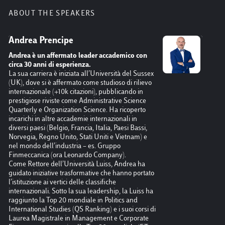
ABOUT THE SPEAKERS
Andrea Prencipe
Rebec
Andrea è un affermato leader accademico con
Rebecca
circa 30 anni di esperienza.
McArthu
La sua carriera è iniziata all’Università del Sussex
researc
(UK), dove si è affermato come studioso di rilievo
Economi
internazionale (+10k citazioni), pubblicando in
British
prestigiose riviste come Administrative Science
Arts an
Quarterly e Organization Science. Ha ricoperto
degree 
incarichi in altre accademie internazionali in
major r
diversi paesi (Belgio, Francia, Italia, Paesi Bassi,
economy
Norvegia, Regno Unito, Stati Uniti e Vietnam) e
Laborat
nel mondo dell’industria – es. Gruppo
Her mos
Finmeccanica (ora Leonardo Company).
Capital
Come Rettore dell’Università Luiss, Andrea ha
shortli
guidato iniziative trasformative che hanno portato
Book of
l’istituzione ai vertici delle classifiche
this bo
internazionali. Sotto la sua leadership, la Luiss ha
Univers
raggiunto la Top 20 mondiale in Politics and
brucia.
International Studies (QS Ranking) e i suoi corsi di
sopravv
Laurea Magistrale in Management e Corporate