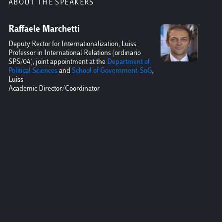
ABOUT THE SPEAKERS
Raffaele Marchetti
Franc
Deputy Rector for Internationalization, Luiss
Frances
Professor in International Relations (ordinario
universi
SPS/04), joint appointment at the
Department of
livello
Political Sciences
and
School of Government-SoG
,
istituz
Luiss
in Mark
Academic Director/Coordinator
Storyte
“Newsma
centro 
Luiss d
dell’Ass
decine 
Giornal
delle 2
approfo