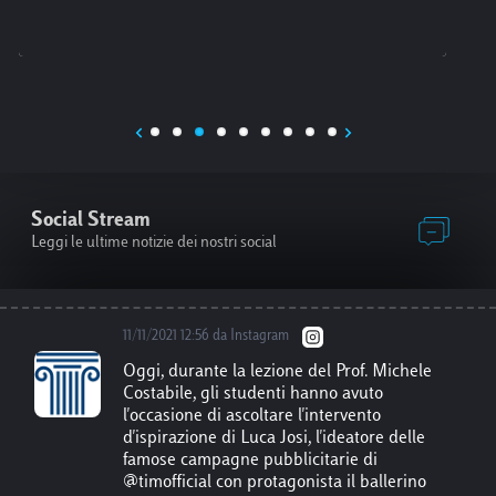
12/11/2021 9:55 da Facebook
Dal 22 al 28 novembre, si terrà il Festival
delle Scienze Roma, evento dedicato al ruolo
della scienza di fronte alle sfide globali. Per
gli studenti Luiss è previsto un invito
gratuito per la conferenza inaugurale del 22
Novembre, un invito per due conferenze a
scelta, e un prezzo ridotto al 50% per tutte le
altre conferenze. Per maggiori info
http
Social Stream
s://www.auditorium.com/festivaldellescienz
e/
Leggi le ultime notizie dei nostri social
11/11/2021 12:56 da Instagram
Oggi, durante la lezione del Prof. Michele
Costabile, gli studenti hanno avuto
l'occasione di ascoltare l'intervento
d'ispirazione di Luca Josi, l'ideatore delle
famose campagne pubblicitarie di
@timofficial con protagonista il ballerino