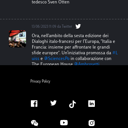
tedesco Sven Otten
13/06/2023 11:09 da Twitter
Ora, nell'ambito della sesta edizione dei
Dialoghi italo-francesi per l’Europa, "Italia e
Francia: insieme per affrontare le grandi
sfide europee". Un’iniziativa promossa da
#L
uiss
e
@SciencesPo
in collaborazione con
The European House
@Ambrosetti_
.
Privacy Policy